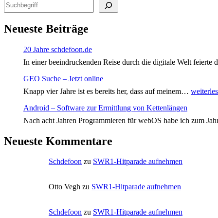
Anmelden
Eintrags-Feed
Kommentar-Feed
WordPress.org
Archive
Archiv
Kategorien
Kategorien
Blog
Kindermund
GEO-Suche
Gästebuch
Datenschutzerklärung