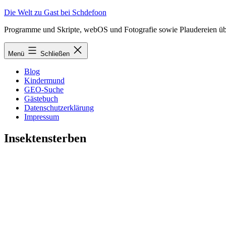
Zum
Die Welt zu Gast bei Schdefoon
Inhalt
Programme und Skripte, webOS und Fotografie sowie Plaudereien üb
springen
Menü
Schließen
Blog
Kindermund
GEO-Suche
Gästebuch
Datenschutzerklärung
Impressum
Insektensterben
Eine „motorisierte Fliegenklatsche“, gesehen in Heidelberg
Veröffentlicht am
6. Mai 2018
Von
Schdefoon
Kategorisiert als
Allgemeines
,
Fotografie
Verschlagwortet mit
Fliegen
Beitragsnavigation
Vorheriger Beitrag