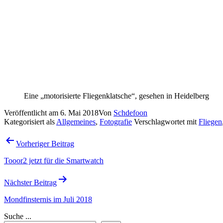
Schdefoon
zu
SWR1-Hitparade aufnehmen
Otto Vegh
zu
SWR1-Hitparade aufnehmen
Schdefoon
zu
SWR1-Hitparade aufnehmen
Joachim Köhler
zu
SWR1-Hitparade aufnehmen
Thomas
zu
GEO Heftregister 1976 bis heute
Schlagwörter
Bibel
(8)
Browser
(4)
Bundesliga
(4)
Cha
American Football
(2)
Canon
(2)
Palm
(42)
Losungen
(8)
Musik
(4)
MD5
(2)
Mondfinsternis
(2)
Sonnenfinsternis
(2)
Stellarium
(2)
Teleskop
(2)
TerraTec
(2)
Treo
(2)
TreoTown
(2)
Abonnieren