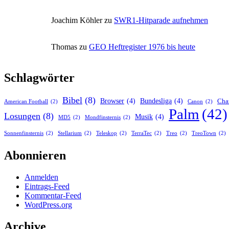
Impressum
Die Welt zu Gast bei Schdefoon
Datenschutzerklärung
Stolz präsentiert von
WordPress
.
Dark Mode: